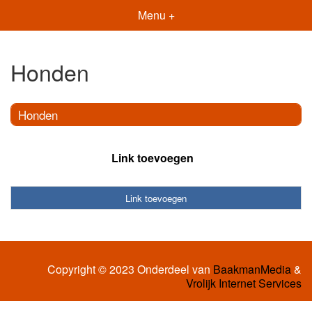
Menu +
Honden
Honden
Link toevoegen
Link toevoegen
Copyright © 2023 Onderdeel van
BaakmanMedia
&
Vrolijk Internet Services